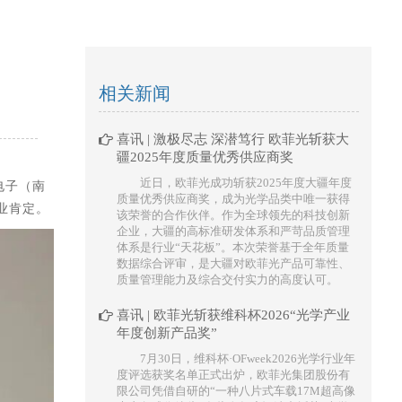
相关新闻
喜讯 | 激极尽志 深潜笃行 欧菲光斩获大
疆2025年度质量优秀供应商奖
近日，欧菲光成功斩获2025年度大疆年度
电子（南
质量优秀供应商奖，成为光学品类中唯一获得
业肯定。
该荣誉的合作伙伴。作为全球领先的科技创新
企业，大疆的高标准研发体系和严苛品质管理
体系是行业“天花板”。本次荣誉基于全年质量
数据综合评审，是大疆对欧菲光产品可靠性、
质量管理能力及综合交付实力的高度认可。
喜讯 | 欧菲光斩获维科杯2026“光学产业
年度创新产品奖”
7月30日，维科杯·OFweek2026光学行业年
度评选获奖名单正式出炉，欧菲光集团股份有
限公司凭借自研的“一种八片式车载17M超高像