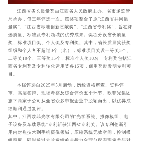
江西省省长质量奖由江西省人民政府主办、省市场监管
局承办，每三年评选一次。该奖项整合了原“江西省井冈质
量奖”、“江西省标准创新贡献奖”、“江西省专利奖”，旨在评
选质量、标准及专利领域的优秀成果。奖项分设省长质量
奖、标准项目奖、个人奖及专利奖。其中，省长质量奖获奖
组织和个人各不超过
3
个（名），标准项目奖设一等奖
5
个、
二等奖
10
个、三等奖
15
个，标准个人奖
10
名；专利奖包括江
西省专利奖及专利转化运用奖各
15
项，侧重奖励发明专利项
目。
本届评选自2025年5月启动，历经资格审查、资料评
审、高层答辩、现场考察及综合评价五个环节。欧菲光集团
旗下两家子公司从全省众多申报企业中脱颖而出，以优异成
绩顺利通过复评。
其中，江西欧菲光学有限公司的“光学系统、摄像模组、电
子设备及车载系统”专利斩获江西省专利奖。该专利创新引
用内对焦技术到手机摄像领域，压缩系统无效空间，控制模
组厚度，同时通过六片透镜的曲折力合理分配实现像差与对